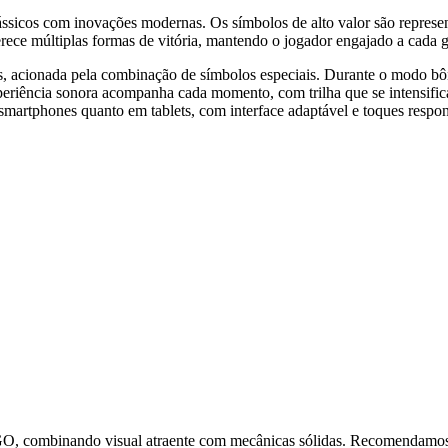
sicos com inovações modernas. Os símbolos de alto valor são represen
erece múltiplas formas de vitória, mantendo o jogador engajado a cada g
, acionada pela combinação de símbolos especiais. Durante o modo bônu
periência sonora acompanha cada momento, com trilha que se intensifica
 smartphones quanto em tablets, com interface adaptável e toques respon
GO, combinando visual atraente com mecânicas sólidas. Recomendamos 