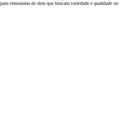
 para entusiastas de slots que buscam variedade e qualidade no