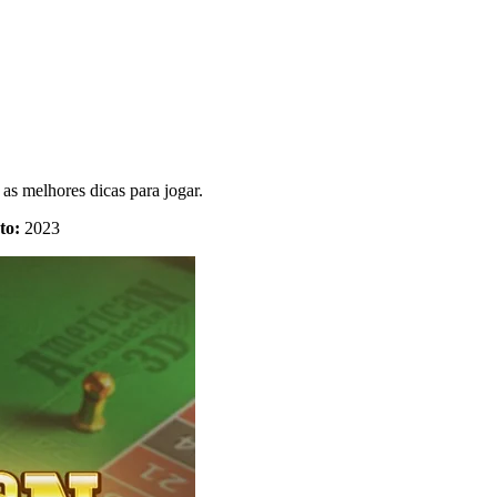
as melhores dicas para jogar.
to:
2023