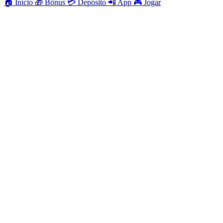
🏠
Início
🎁
Bônus
💳
Depósito
📲
App
🎮
Jogar