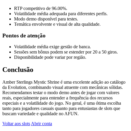
RTP competitivo de 96.00%.
Volatilidade média adequada para diferentes perfis.
Modo demo disponível para testes.
Temática envolvente e visual de alta qualidade.
Pontos de atenção
Volatilidade média exige gestão de banca.
Sessões sem bônus podem se estender por 20 a 50 giros.
Disponibilidade pode variar por região.
Conclusão
Amber Sterlings Mystic Shrine é uma excelente adição ao catálogo
da Evolution, combinando visual atraente com mecânicas sólidas.
Recomendamos testar o modo demo antes de jogar com valores
reais, especialmente para entender a frequência dos recursos
especiais e a volatilidade do jogo. No geral, é uma ótima escolha
tanto para jogadores casuais quanto para entusiastas de slots que
buscam variedade e qualidade no AFUN.
Voltar aos slots
Abrir conta