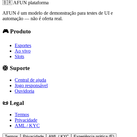
🇧🇷 AFUN plataforma
AFUN é um modelo de demonstração para testes de UI e
automação — não é oferta real.
🎮
Produto
Esportes
Ao vivo
Slots
🛟
Suporte
Central de ajuda
Jogo responsável
Ouvidoria
📜
Legal
Termos
Privacidade
AML / KYC
Termos
Privacidade
AML / KYC
Experiência prática (E)