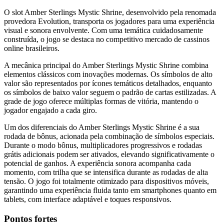
O slot Amber Sterlings Mystic Shrine, desenvolvido pela renomada
provedora Evolution, transporta os jogadores para uma experiência
visual e sonora envolvente. Com uma temática cuidadosamente
construída, o jogo se destaca no competitivo mercado de cassinos
online brasileiros.
A mecânica principal do Amber Sterlings Mystic Shrine combina
elementos clássicos com inovações modernas. Os símbolos de alto
valor são representados por ícones temáticos detalhados, enquanto
os símbolos de baixo valor seguem o padrão de cartas estilizadas. A
grade de jogo oferece múltiplas formas de vitória, mantendo o
jogador engajado a cada giro.
Um dos diferenciais do Amber Sterlings Mystic Shrine é a sua
rodada de bônus, acionada pela combinação de símbolos especiais.
Durante o modo bônus, multiplicadores progressivos e rodadas
grátis adicionais podem ser ativados, elevando significativamente o
potencial de ganhos. A experiência sonora acompanha cada
momento, com trilha que se intensifica durante as rodadas de alta
tensão. O jogo foi totalmente otimizado para dispositivos móveis,
garantindo uma experiência fluida tanto em smartphones quanto em
tablets, com interface adaptável e toques responsivos.
Pontos fortes