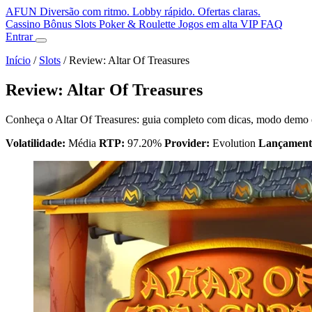
AFUN
Diversão com ritmo. Lobby rápido. Ofertas claras.
Cassino
Bônus
Slots
Poker & Roulette
Jogos em alta
VIP
FAQ
Entrar
Início
/
Slots
/
Review: Altar Of Treasures
Review: Altar Of Treasures
Conheça o Altar Of Treasures: guia completo com dicas, modo demo e 
Volatilidade:
Média
RTP:
97.20%
Provider:
Evolution
Lançament