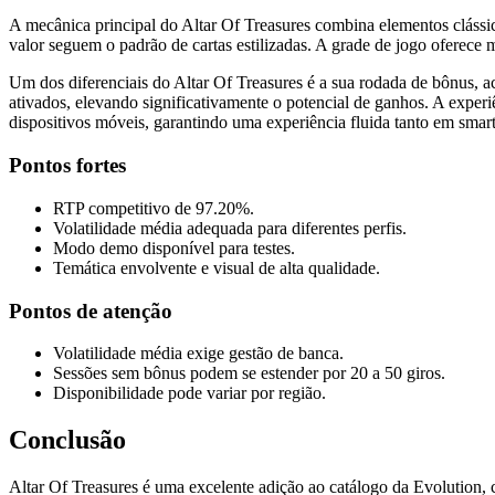
A mecânica principal do Altar Of Treasures combina elementos clássi
valor seguem o padrão de cartas estilizadas. A grade de jogo oferece 
Um dos diferenciais do Altar Of Treasures é a sua rodada de bônus, a
ativados, elevando significativamente o potencial de ganhos. A experi
dispositivos móveis, garantindo uma experiência fluida tanto em smar
Pontos fortes
RTP competitivo de 97.20%.
Volatilidade média adequada para diferentes perfis.
Modo demo disponível para testes.
Temática envolvente e visual de alta qualidade.
Pontos de atenção
Volatilidade média exige gestão de banca.
Sessões sem bônus podem se estender por 20 a 50 giros.
Disponibilidade pode variar por região.
Conclusão
Altar Of Treasures é uma excelente adição ao catálogo da Evolution,