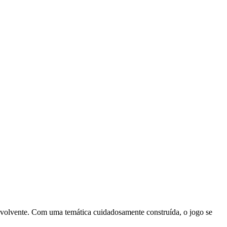
envolvente. Com uma temática cuidadosamente construída, o jogo se