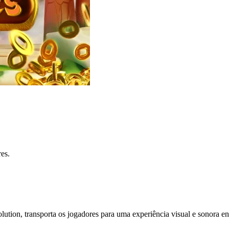
es.
lution, transporta os jogadores para uma experiência visual e sonora 