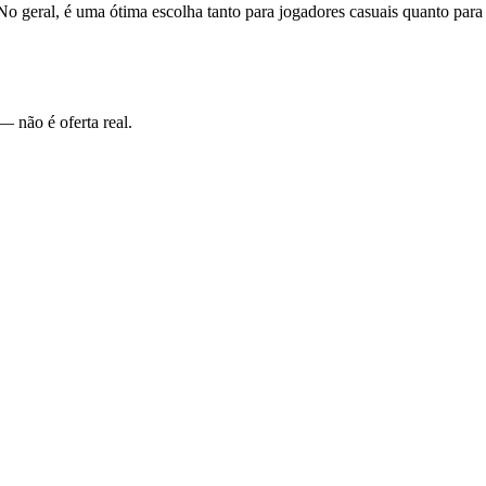
. No geral, é uma ótima escolha tanto para jogadores casuais quanto pa
 não é oferta real.