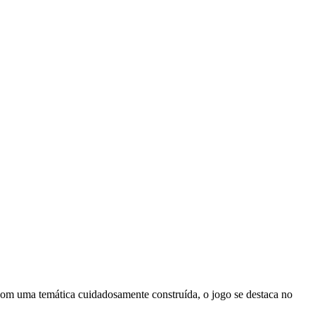
Com uma temática cuidadosamente construída, o jogo se destaca no