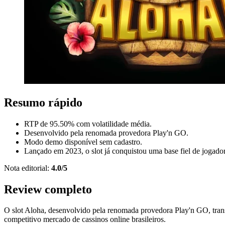
Resumo rápido
RTP de 95.50% com volatilidade média.
Desenvolvido pela renomada provedora Play'n GO.
Modo demo disponível sem cadastro.
Lançado em 2023, o slot já conquistou uma base fiel de jogador
Nota editorial:
4.0/5
Review completo
O slot Aloha, desenvolvido pela renomada provedora Play'n GO, trans
competitivo mercado de cassinos online brasileiros.