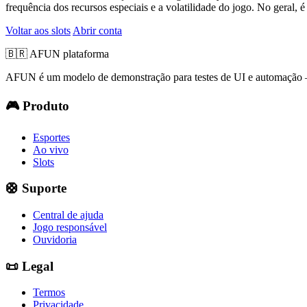
frequência dos recursos especiais e a volatilidade do jogo. No geral,
Voltar aos slots
Abrir conta
🇧🇷 AFUN plataforma
AFUN é um modelo de demonstração para testes de UI e automação —
🎮
Produto
Esportes
Ao vivo
Slots
🛟
Suporte
Central de ajuda
Jogo responsável
Ouvidoria
📜
Legal
Termos
Privacidade