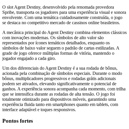
O slot Agent Destiny, desenvolvido pela renomada provedora
Spribe, transporta os jogadores para uma experiência visual e sonora
envolvente. Com uma temática cuidadosamente construída, o jogo
se destaca no competitivo mercado de cassinos online brasileiros.
A mecânica principal do Agent Destiny combina elementos clássicos
com inovações modernas. Os símbolos de alto valor são
representados por ícones temáticos detalhados, enquanto os
símbolos de baixo valor seguem o padrão de cartas estilizadas. A
grade de jogo oferece múltiplas formas de vitória, mantendo o
jogador engajado a cada giro.
Um dos diferenciais do Agent Destiny é a sua rodada de bônus,
acionada pela combinação de símbolos especiais. Durante o modo
bônus, multiplicadores progressivos e rodadas grátis adicionais
podem ser ativados, elevando significativamente o potencial de
ganhos. A experiência sonora acompanha cada momento, com trilha
que se intensifica durante as rodadas de alta tensão. O jogo foi
totalmente otimizado para dispositivos móveis, garantindo uma
experiência fluida tanto em smartphones quanto em tablets, com
interface adaptável e toques responsivos.
Pontos fortes