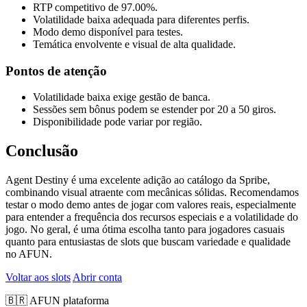
RTP competitivo de 97.00%.
Volatilidade baixa adequada para diferentes perfis.
Modo demo disponível para testes.
Temática envolvente e visual de alta qualidade.
Pontos de atenção
Volatilidade baixa exige gestão de banca.
Sessões sem bônus podem se estender por 20 a 50 giros.
Disponibilidade pode variar por região.
Conclusão
Agent Destiny é uma excelente adição ao catálogo da Spribe,
combinando visual atraente com mecânicas sólidas. Recomendamos
testar o modo demo antes de jogar com valores reais, especialmente
para entender a frequência dos recursos especiais e a volatilidade do
jogo. No geral, é uma ótima escolha tanto para jogadores casuais
quanto para entusiastas de slots que buscam variedade e qualidade
no AFUN.
Voltar aos slots
Abrir conta
🇧🇷 AFUN plataforma