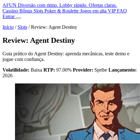
AFUN
Diversão com ritmo. Lobby rápido. Ofertas claras.
Cassino
Bônus
Slots
Poker & Roulette
Jogos em alta
VIP
FAQ
Entrar
Início
/
Slots
/
Review: Agent Destiny
Review: Agent Destiny
Guia prático do Agent Destiny: aprenda mecânicas, teste demo e
jogue com confiança.
Volatilidade:
Baixa
RTP:
97.00%
Provider:
Spribe
Lançamento:
2026