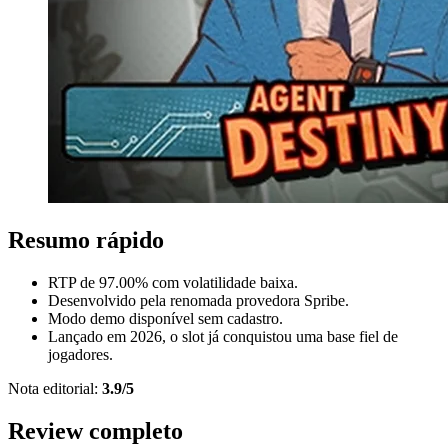
Resumo rápido
RTP de 97.00% com volatilidade baixa.
Desenvolvido pela renomada provedora Spribe.
Modo demo disponível sem cadastro.
Lançado em 2026, o slot já conquistou uma base fiel de
jogadores.
Nota editorial:
3.9/5
Review completo