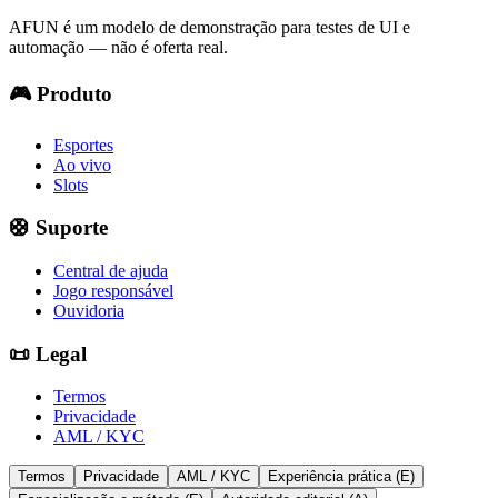
AFUN é um modelo de demonstração para testes de UI e
automação — não é oferta real.
🎮
Produto
Esportes
Ao vivo
Slots
🛟
Suporte
Central de ajuda
Jogo responsável
Ouvidoria
📜
Legal
Termos
Privacidade
AML / KYC
Termos
Privacidade
AML / KYC
Experiência prática (E)