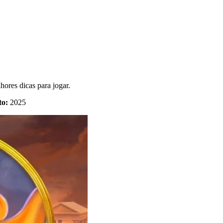
hores dicas para jogar.
o:
2025