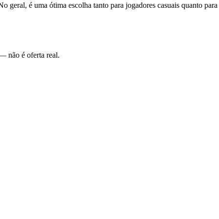
. No geral, é uma ótima escolha tanto para jogadores casuais quanto pa
 não é oferta real.