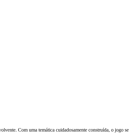
nvolvente. Com uma temática cuidadosamente construída, o jogo se