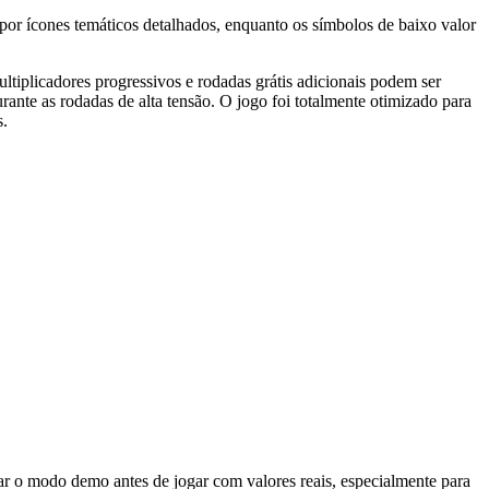
or ícones temáticos detalhados, enquanto os símbolos de baixo valor
iplicadores progressivos e rodadas grátis adicionais podem ser
ante as rodadas de alta tensão. O jogo foi totalmente otimizado para
s.
r o modo demo antes de jogar com valores reais, especialmente para