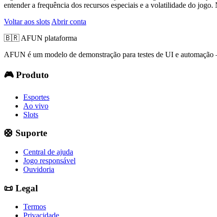
entender a frequência dos recursos especiais e a volatilidade do jogo
Voltar aos slots
Abrir conta
🇧🇷 AFUN plataforma
AFUN é um modelo de demonstração para testes de UI e automação —
🎮
Produto
Esportes
Ao vivo
Slots
🛟
Suporte
Central de ajuda
Jogo responsável
Ouvidoria
📜
Legal
Termos
Privacidade