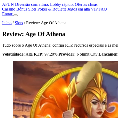
AFUN
Diversão com ritmo. Lobby rápido. Ofertas claras.
Cassino
Bônus
Slots
Poker & Roulette
Jogos em alta
VIP
FAQ
Entrar
Início
/
Slots
/
Review: Age Of Athena
Review: Age Of Athena
Tudo sobre o Age Of Athena: confira RTP, recursos especiais e as mel
Volatilidade:
Alta
RTP:
97.20%
Provider:
Nolimit City
Lançament