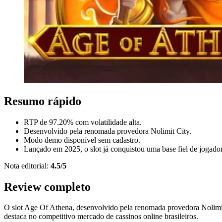
Resumo rápido
RTP de 97.20% com volatilidade alta.
Desenvolvido pela renomada provedora Nolimit City.
Modo demo disponível sem cadastro.
Lançado em 2025, o slot já conquistou uma base fiel de jogador
Nota editorial:
4.5/5
Review completo
O slot Age Of Athena, desenvolvido pela renomada provedora Nolimit 
destaca no competitivo mercado de cassinos online brasileiros.