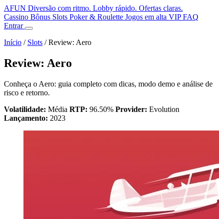
AFUN
Diversão com ritmo. Lobby rápido. Ofertas claras.
Cassino
Bônus
Slots
Poker & Roulette
Jogos em alta
VIP
FAQ
Entrar
Início
/
Slots
/
Review: Aero
Review: Aero
Conheça o Aero: guia completo com dicas, modo demo e análise de
risco e retorno.
Volatilidade:
Média
RTP:
96.50%
Provider:
Evolution
Lançamento:
2023