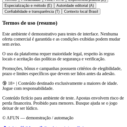
Especialização e método (E)
Autoridade editorial (A)
Confiabilidade e transparência (T)
Contexto local Brasil
Termos de uso (resumo)
Este ambiente é demonstrativo para testes de interface. Nenhuma
oferta comercial é garantida e as condições exibidas podem mudar
sem aviso.
O uso da plataforma requer maioridade legal, respeito às regras
locais e aceitação das políticas de segurança e verificação.
Promoções, bônus e campanhas possuem critérios de elegibilidade,
prazo e limites específicos que devem ser lidos antes da adesão.
🔞 18+ | Conteúdo destinado exclusivamente a maiores de idade.
Jogue com responsabilidade.
Conteúdo fictício para ambiente de teste. Apostas envolvem risco de
perda financeira. Proibido para menores. Busque ajuda se o jogo
deixar de ser lúdico.
© AFUN — demonstração / automação