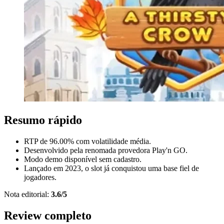
Resumo rápido
RTP de 96.00% com volatilidade média.
Desenvolvido pela renomada provedora Play'n GO.
Modo demo disponível sem cadastro.
Lançado em 2023, o slot já conquistou uma base fiel de
jogadores.
Nota editorial:
3.6/5
Review completo