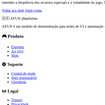
entender a frequência dos recursos especiais e a volatilidade do jogo
Voltar aos slots
Abrir conta
🇧🇷 AFUN plataforma
AFUN é um modelo de demonstração para testes de UI e automação —
🎮
Produto
Esportes
Ao vivo
Slots
🛟
Suporte
Central de ajuda
Jogo responsável
Ouvidoria
📜
Legal
Termos
Privacidade