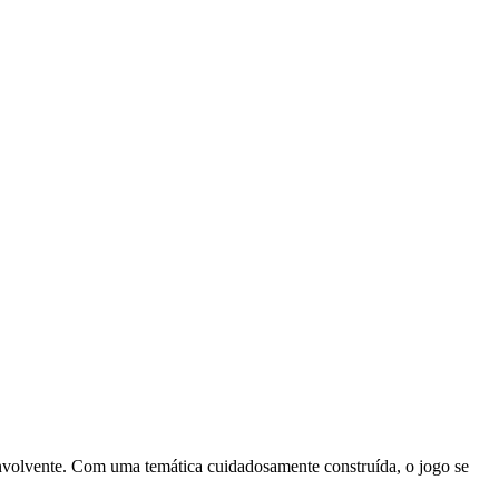
envolvente. Com uma temática cuidadosamente construída, o jogo se