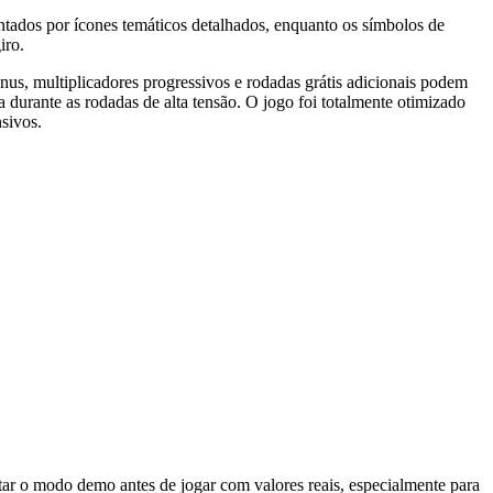
tados por ícones temáticos detalhados, enquanto os símbolos de
iro.
us, multiplicadores progressivos e rodadas grátis adicionais podem
 durante as rodadas de alta tensão. O jogo foi totalmente otimizado
sivos.
ar o modo demo antes de jogar com valores reais, especialmente para