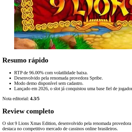
Resumo rápido
RTP de 96.00% com volatilidade baixa.
Desenvolvido pela renomada provedora Spribe.
Modo demo disponível sem cadastro.
Lançado em 2026, o slot já conquistou uma base fiel de jogador
Nota editorial:
4.3/5
Review completo
O slot 9 Lions Xmas Edition, desenvolvido pela renomada provedora S
destaca no competitivo mercado de cassinos online brasileiros.