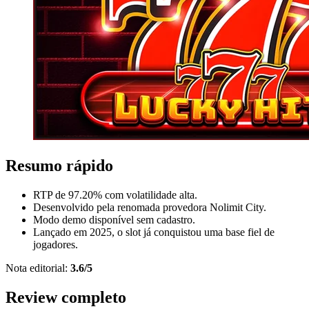
Resumo rápido
RTP de 97.20% com volatilidade alta.
Desenvolvido pela renomada provedora Nolimit City.
Modo demo disponível sem cadastro.
Lançado em 2025, o slot já conquistou uma base fiel de
jogadores.
Nota editorial:
3.6/5
Review completo