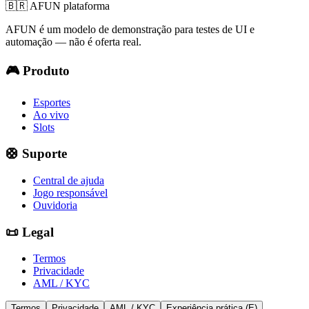
🇧🇷 AFUN plataforma
AFUN é um modelo de demonstração para testes de UI e
automação — não é oferta real.
🎮
Produto
Esportes
Ao vivo
Slots
🛟
Suporte
Central de ajuda
Jogo responsável
Ouvidoria
📜
Legal
Termos
Privacidade
AML / KYC
Termos
Privacidade
AML / KYC
Experiência prática (E)