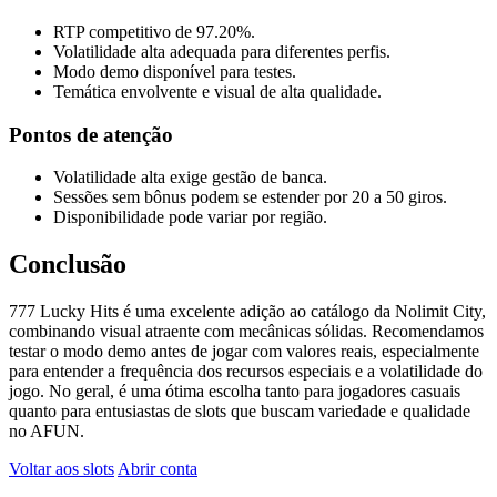
RTP competitivo de 97.20%.
Volatilidade alta adequada para diferentes perfis.
Modo demo disponível para testes.
Temática envolvente e visual de alta qualidade.
Pontos de atenção
Volatilidade alta exige gestão de banca.
Sessões sem bônus podem se estender por 20 a 50 giros.
Disponibilidade pode variar por região.
Conclusão
777 Lucky Hits é uma excelente adição ao catálogo da Nolimit City,
combinando visual atraente com mecânicas sólidas. Recomendamos
testar o modo demo antes de jogar com valores reais, especialmente
para entender a frequência dos recursos especiais e a volatilidade do
jogo. No geral, é uma ótima escolha tanto para jogadores casuais
quanto para entusiastas de slots que buscam variedade e qualidade
no AFUN.
Voltar aos slots
Abrir conta