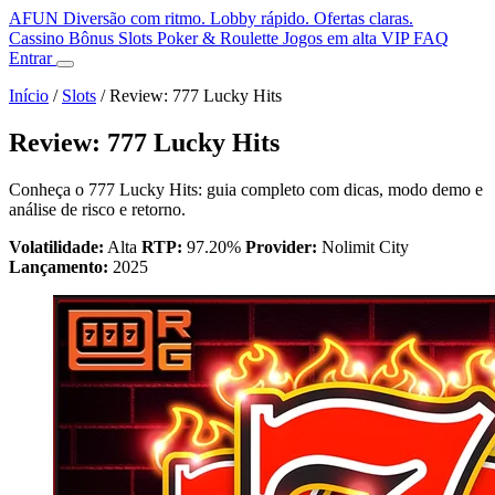
AFUN
Diversão com ritmo. Lobby rápido. Ofertas claras.
Cassino
Bônus
Slots
Poker & Roulette
Jogos em alta
VIP
FAQ
Entrar
Início
/
Slots
/
Review: 777 Lucky Hits
Review: 777 Lucky Hits
Conheça o 777 Lucky Hits: guia completo com dicas, modo demo e
análise de risco e retorno.
Volatilidade:
Alta
RTP:
97.20%
Provider:
Nolimit City
Lançamento:
2025