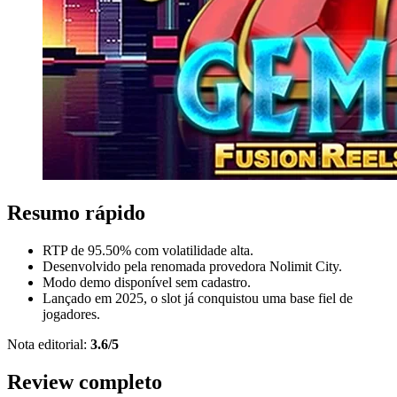
Resumo rápido
RTP de 95.50% com volatilidade alta.
Desenvolvido pela renomada provedora Nolimit City.
Modo demo disponível sem cadastro.
Lançado em 2025, o slot já conquistou uma base fiel de
jogadores.
Nota editorial:
3.6/5
Review completo