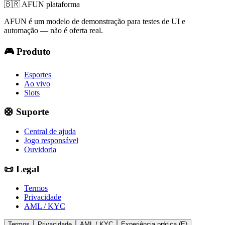
🇧🇷 AFUN plataforma
AFUN é um modelo de demonstração para testes de UI e
automação — não é oferta real.
🎮
Produto
Esportes
Ao vivo
Slots
🛟
Suporte
Central de ajuda
Jogo responsável
Ouvidoria
📜
Legal
Termos
Privacidade
AML / KYC
Termos
Privacidade
AML / KYC
Experiência prática (E)