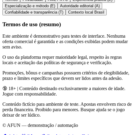
Especialização e método (E)
Autoridade editorial (A)
Confiabilidade e transparência (T)
Contexto local Brasil
Termos de uso (resumo)
Este ambiente é demonstrativo para testes de interface. Nenhuma
oferta comercial é garantida e as condições exibidas podem mudar
sem aviso.
O uso da plataforma requer maioridade legal, respeito às regras
locais e aceitação das políticas de segurança e verificação.
Promoções, bônus e campanhas possuem critérios de elegibilidade,
prazo e limites específicos que devem ser lidos antes da adesão.
🔞 18+ | Conteúdo destinado exclusivamente a maiores de idade.
Jogue com responsabilidade.
Conteúdo fictício para ambiente de teste. Apostas envolvem risco de
perda financeira. Proibido para menores. Busque ajuda se o jogo
deixar de ser lúdico.
© AFUN — demonstração / automação