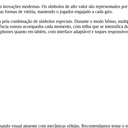
 inovações modernas. Os símbolos de alto valor são representados por 
las formas de vitória, mantendo o jogador engajado a cada giro.
a pela combinação de símbolos especiais. Durante o modo bônus, multipl
ência sonora acompanha cada momento, com trilha que se intensifica dur
tphones quanto em tablets, com interface adaptável e toques responsivo
nando visual atraente com mecânicas sólidas. Recomendamos testar o m