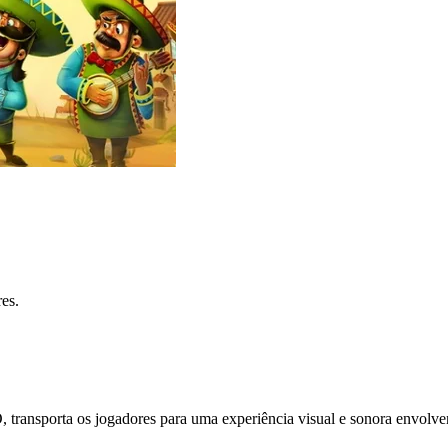
es.
 transporta os jogadores para uma experiência visual e sonora envolv