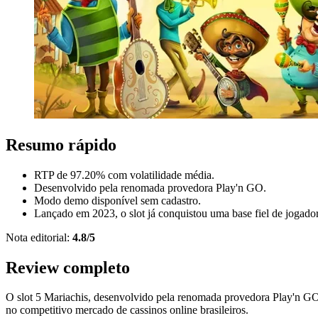
Resumo rápido
RTP de 97.20% com volatilidade média.
Desenvolvido pela renomada provedora Play'n GO.
Modo demo disponível sem cadastro.
Lançado em 2023, o slot já conquistou uma base fiel de jogador
Nota editorial:
4.8/5
Review completo
O slot 5 Mariachis, desenvolvido pela renomada provedora Play'n GO,
no competitivo mercado de cassinos online brasileiros.