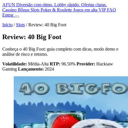
AFUN
Diversão com ritmo. Lobby rápido. Ofertas claras.
Cassino
Bônus
Slots
Poker & Roulette
Jogos em alta
VIP
FAQ
Entrar
Início
/
Slots
/
Review: 40 Big Foot
Review: 40 Big Foot
Conheça o 40 Big Foot: guia completo com dicas, modo demo e
análise de risco e retorno.
Volatilidade:
Média-Alta
RTP:
96.50%
Provider:
Hacksaw
Gaming
Lançamento:
2024