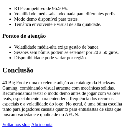
RTP competitivo de 96.50%.
Volatilidade média-alta adequada para diferentes perfis.
Modo demo disponível para testes.
Temática envolvente e visual de alta qualidade.
Pontos de atenção
Volatilidade média-alta exige gestão de banca.
Sessões sem bônus podem se estender por 20 a 50 giros.
Disponibilidade pode variar por região.
Conclusão
40 Big Foot é uma excelente adição ao catálogo da Hacksaw
Gaming, combinando visual atraente com mecânicas sólidas.
Recomendamos testar o modo demo antes de jogar com valores
reais, especialmente para entender a frequência dos recursos
especiais e a volatilidade do jogo. No geral, é uma ótima escolha
tanto para jogadores casuais quanto para entusiastas de slots que
buscam variedade e qualidade no AFUN.
Voltar aos slots
Abrir conta