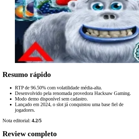
Resumo rápido
RTP de 96.50% com volatilidade média-alta.
Desenvolvido pela renomada provedora Hacksaw Gaming.
Modo demo disponível sem cadastro.
Lançado em 2024, o slot já conquistou uma base fiel de
jogadores.
Nota editorial:
4.2/5
Review completo