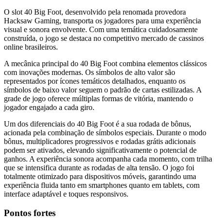
O slot 40 Big Foot, desenvolvido pela renomada provedora
Hacksaw Gaming, transporta os jogadores para uma experiência
visual e sonora envolvente. Com uma temática cuidadosamente
construída, o jogo se destaca no competitivo mercado de cassinos
online brasileiros.
A mecânica principal do 40 Big Foot combina elementos clássicos
com inovações modernas. Os símbolos de alto valor são
representados por ícones temáticos detalhados, enquanto os
símbolos de baixo valor seguem o padrão de cartas estilizadas. A
grade de jogo oferece múltiplas formas de vitória, mantendo o
jogador engajado a cada giro.
Um dos diferenciais do 40 Big Foot é a sua rodada de bônus,
acionada pela combinação de símbolos especiais. Durante o modo
bônus, multiplicadores progressivos e rodadas grátis adicionais
podem ser ativados, elevando significativamente o potencial de
ganhos. A experiência sonora acompanha cada momento, com trilha
que se intensifica durante as rodadas de alta tensão. O jogo foi
totalmente otimizado para dispositivos móveis, garantindo uma
experiência fluida tanto em smartphones quanto em tablets, com
interface adaptável e toques responsivos.
Pontos fortes