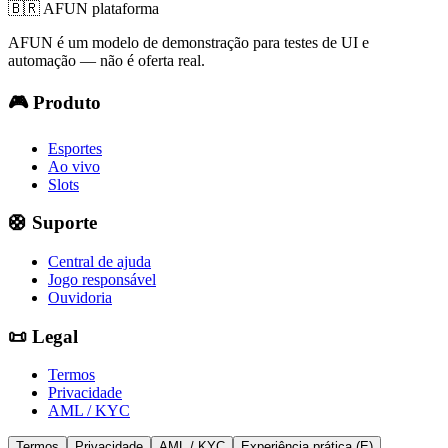
🇧🇷 AFUN plataforma
AFUN é um modelo de demonstração para testes de UI e
automação — não é oferta real.
🎮
Produto
Esportes
Ao vivo
Slots
🛟
Suporte
Central de ajuda
Jogo responsável
Ouvidoria
📜
Legal
Termos
Privacidade
AML / KYC
Termos
Privacidade
AML / KYC
Experiência prática (E)