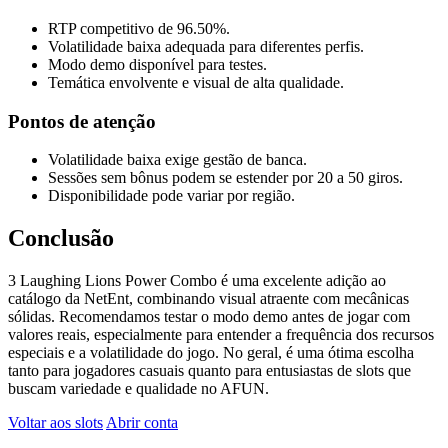
RTP competitivo de 96.50%.
Volatilidade baixa adequada para diferentes perfis.
Modo demo disponível para testes.
Temática envolvente e visual de alta qualidade.
Pontos de atenção
Volatilidade baixa exige gestão de banca.
Sessões sem bônus podem se estender por 20 a 50 giros.
Disponibilidade pode variar por região.
Conclusão
3 Laughing Lions Power Combo é uma excelente adição ao
catálogo da NetEnt, combinando visual atraente com mecânicas
sólidas. Recomendamos testar o modo demo antes de jogar com
valores reais, especialmente para entender a frequência dos recursos
especiais e a volatilidade do jogo. No geral, é uma ótima escolha
tanto para jogadores casuais quanto para entusiastas de slots que
buscam variedade e qualidade no AFUN.
Voltar aos slots
Abrir conta