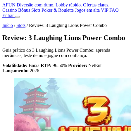
AFUN
Diversão com ritmo. Lobby rápido. Ofertas claras.
Cassino
Bônus
Slots
Poker & Roulette
Jogos em alta
VIP
FAQ
Entrar
Início
/
Slots
/
Review: 3 Laughing Lions Power Combo
Review: 3 Laughing Lions Power Combo
Guia prático do 3 Laughing Lions Power Combo: aprenda
mecânicas, teste demo e jogue com confiança.
Volatilidade:
Baixa
RTP:
96.50%
Provider:
NetEnt
Lançamento:
2026