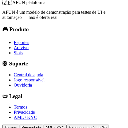
🇧🇷 AFUN plataforma
AFUN é um modelo de demonstração para testes de UI e
automação — não é oferta real.
🎮
Produto
Esportes
Ao vivo
Slots
🛟
Suporte
Central de ajuda
Jogo responsável
Ouvidoria
📜
Legal
Termos
Privacidade
AML / KYC
Termos
Privacidade
AML / KYC
Experiência prática (E)