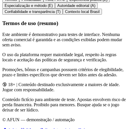
Especialização e método (E)
Autoridade editorial (A)
Confiabilidade e transparência (T)
Contexto local Brasil
Termos de uso (resumo)
Este ambiente é demonstrativo para testes de interface. Nenhuma
oferta comercial é garantida e as condições exibidas podem mudar
sem aviso.
O uso da plataforma requer maioridade legal, respeito às regras
locais e aceitação das políticas de segurança e verificação.
Promoções, bônus e campanhas possuem critérios de elegibilidade,
prazo e limites específicos que devem ser lidos antes da adesão.
🔞 18+ | Conteúdo destinado exclusivamente a maiores de idade.
Jogue com responsabilidade.
Conteúdo fictício para ambiente de teste. Apostas envolvem risco de
perda financeira. Proibido para menores. Busque ajuda se o jogo
deixar de ser lúdico.
© AFUN — demonstração / automação