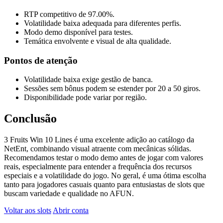
RTP competitivo de 97.00%.
Volatilidade baixa adequada para diferentes perfis.
Modo demo disponível para testes.
Temática envolvente e visual de alta qualidade.
Pontos de atenção
Volatilidade baixa exige gestão de banca.
Sessões sem bônus podem se estender por 20 a 50 giros.
Disponibilidade pode variar por região.
Conclusão
3 Fruits Win 10 Lines é uma excelente adição ao catálogo da
NetEnt, combinando visual atraente com mecânicas sólidas.
Recomendamos testar o modo demo antes de jogar com valores
reais, especialmente para entender a frequência dos recursos
especiais e a volatilidade do jogo. No geral, é uma ótima escolha
tanto para jogadores casuais quanto para entusiastas de slots que
buscam variedade e qualidade no AFUN.
Voltar aos slots
Abrir conta