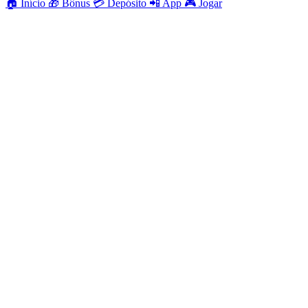
🏠
Início
🎁
Bônus
💳
Depósito
📲
App
🎮
Jogar