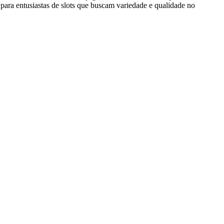
 para entusiastas de slots que buscam variedade e qualidade no