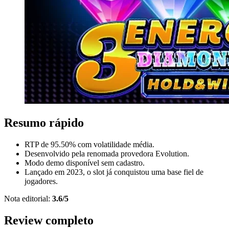
Resumo rápido
RTP de 95.50% com volatilidade média.
Desenvolvido pela renomada provedora Evolution.
Modo demo disponível sem cadastro.
Lançado em 2023, o slot já conquistou uma base fiel de
jogadores.
Nota editorial:
3.6/5
Review completo