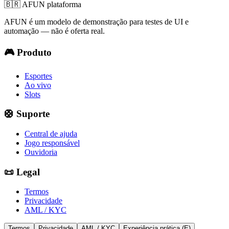
🇧🇷 AFUN plataforma
AFUN é um modelo de demonstração para testes de UI e
automação — não é oferta real.
🎮
Produto
Esportes
Ao vivo
Slots
🛟
Suporte
Central de ajuda
Jogo responsável
Ouvidoria
📜
Legal
Termos
Privacidade
AML / KYC
Termos
Privacidade
AML / KYC
Experiência prática (E)