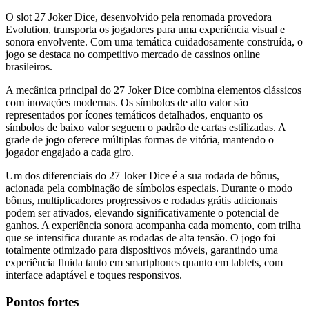
O slot 27 Joker Dice, desenvolvido pela renomada provedora
Evolution, transporta os jogadores para uma experiência visual e
sonora envolvente. Com uma temática cuidadosamente construída, o
jogo se destaca no competitivo mercado de cassinos online
brasileiros.
A mecânica principal do 27 Joker Dice combina elementos clássicos
com inovações modernas. Os símbolos de alto valor são
representados por ícones temáticos detalhados, enquanto os
símbolos de baixo valor seguem o padrão de cartas estilizadas. A
grade de jogo oferece múltiplas formas de vitória, mantendo o
jogador engajado a cada giro.
Um dos diferenciais do 27 Joker Dice é a sua rodada de bônus,
acionada pela combinação de símbolos especiais. Durante o modo
bônus, multiplicadores progressivos e rodadas grátis adicionais
podem ser ativados, elevando significativamente o potencial de
ganhos. A experiência sonora acompanha cada momento, com trilha
que se intensifica durante as rodadas de alta tensão. O jogo foi
totalmente otimizado para dispositivos móveis, garantindo uma
experiência fluida tanto em smartphones quanto em tablets, com
interface adaptável e toques responsivos.
Pontos fortes