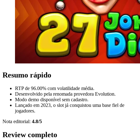
Resumo rápido
RTP de 96.00% com volatilidade média.
Desenvolvido pela renomada provedora Evolution.
Modo demo disponível sem cadastro.
Lançado em 2023, o slot já conquistou uma base fiel de
jogadores.
Nota editorial:
4.8/5
Review completo