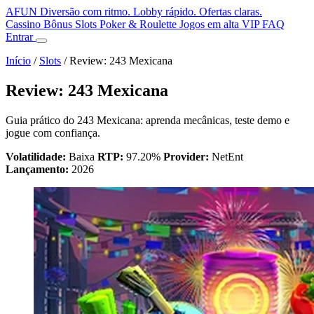
AFUN
Diversão com ritmo. Lobby rápido. Ofertas claras.
Cassino
Bônus
Slots
Poker & Roulette
Jogos em alta
VIP
FAQ
Entrar
Início
/
Slots
/
Review: 243 Mexicana
Review: 243 Mexicana
Guia prático do 243 Mexicana: aprenda mecânicas, teste demo e
jogue com confiança.
Volatilidade:
Baixa
RTP:
97.20%
Provider:
NetEnt
Lançamento:
2026