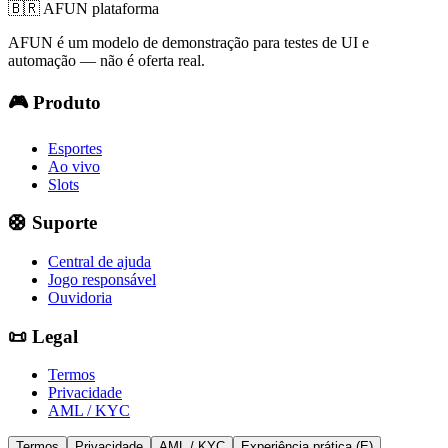
🇧🇷 AFUN plataforma
AFUN é um modelo de demonstração para testes de UI e
automação — não é oferta real.
🎮
Produto
Esportes
Ao vivo
Slots
🛟
Suporte
Central de ajuda
Jogo responsável
Ouvidoria
📜
Legal
Termos
Privacidade
AML / KYC
Termos
Privacidade
AML / KYC
Experiência prática (E)