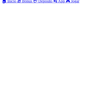
🏠
Início
🎁
Bônus
💳
Depósito
📲
App
🎮
Jogar