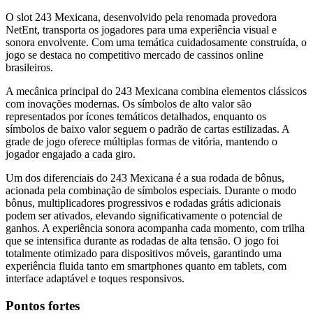
O slot 243 Mexicana, desenvolvido pela renomada provedora
NetEnt, transporta os jogadores para uma experiência visual e
sonora envolvente. Com uma temática cuidadosamente construída, o
jogo se destaca no competitivo mercado de cassinos online
brasileiros.
A mecânica principal do 243 Mexicana combina elementos clássicos
com inovações modernas. Os símbolos de alto valor são
representados por ícones temáticos detalhados, enquanto os
símbolos de baixo valor seguem o padrão de cartas estilizadas. A
grade de jogo oferece múltiplas formas de vitória, mantendo o
jogador engajado a cada giro.
Um dos diferenciais do 243 Mexicana é a sua rodada de bônus,
acionada pela combinação de símbolos especiais. Durante o modo
bônus, multiplicadores progressivos e rodadas grátis adicionais
podem ser ativados, elevando significativamente o potencial de
ganhos. A experiência sonora acompanha cada momento, com trilha
que se intensifica durante as rodadas de alta tensão. O jogo foi
totalmente otimizado para dispositivos móveis, garantindo uma
experiência fluida tanto em smartphones quanto em tablets, com
interface adaptável e toques responsivos.
Pontos fortes