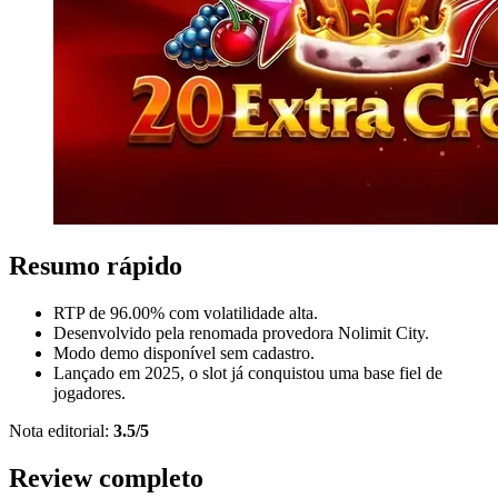
Resumo rápido
RTP de 96.00% com volatilidade alta.
Desenvolvido pela renomada provedora Nolimit City.
Modo demo disponível sem cadastro.
Lançado em 2025, o slot já conquistou uma base fiel de
jogadores.
Nota editorial:
3.5/5
Review completo