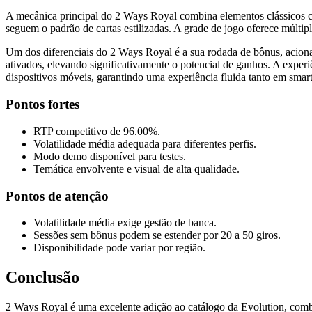
A mecânica principal do 2 Ways Royal combina elementos clássicos co
seguem o padrão de cartas estilizadas. A grade de jogo oferece múltip
Um dos diferenciais do 2 Ways Royal é a sua rodada de bônus, aciona
ativados, elevando significativamente o potencial de ganhos. A experi
dispositivos móveis, garantindo uma experiência fluida tanto em smar
Pontos fortes
RTP competitivo de 96.00%.
Volatilidade média adequada para diferentes perfis.
Modo demo disponível para testes.
Temática envolvente e visual de alta qualidade.
Pontos de atenção
Volatilidade média exige gestão de banca.
Sessões sem bônus podem se estender por 20 a 50 giros.
Disponibilidade pode variar por região.
Conclusão
2 Ways Royal é uma excelente adição ao catálogo da Evolution, comb