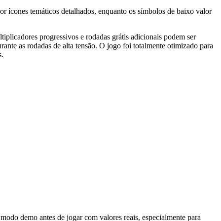
r ícones temáticos detalhados, enquanto os símbolos de baixo valor
plicadores progressivos e rodadas grátis adicionais podem ser
ante as rodadas de alta tensão. O jogo foi totalmente otimizado para
s.
modo demo antes de jogar com valores reais, especialmente para