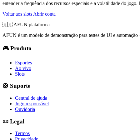
entender a frequência dos recursos especiais e a volatilidade do jogo
Voltar aos slots
Abrir conta
🇧🇷 AFUN plataforma
AFUN é um modelo de demonstração para testes de UI e automação —
🎮
Produto
Esportes
Ao vivo
Slots
🛟
Suporte
Central de ajuda
Jogo responsável
Ouvidoria
📜
Legal
Termos
Privacidade