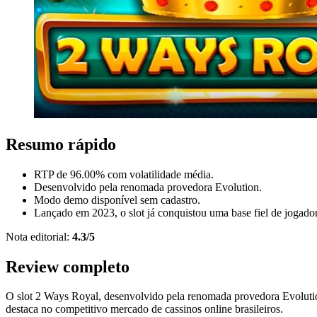
Resumo rápido
RTP de 96.00% com volatilidade média.
Desenvolvido pela renomada provedora Evolution.
Modo demo disponível sem cadastro.
Lançado em 2023, o slot já conquistou uma base fiel de jogador
Nota editorial:
4.3/5
Review completo
O slot 2 Ways Royal, desenvolvido pela renomada provedora Evolution
destaca no competitivo mercado de cassinos online brasileiros.