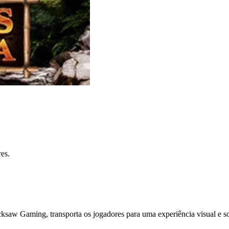
es.
ksaw Gaming, transporta os jogadores para uma experiência visual e 
.