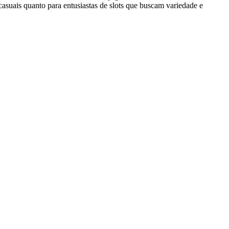
 casuais quanto para entusiastas de slots que buscam variedade e