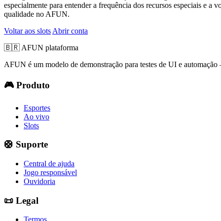
especialmente para entender a frequência dos recursos especiais e a v
qualidade no AFUN.
Voltar aos slots
Abrir conta
🇧🇷 AFUN plataforma
AFUN é um modelo de demonstração para testes de UI e automação —
🎮
Produto
Esportes
Ao vivo
Slots
🛟
Suporte
Central de ajuda
Jogo responsável
Ouvidoria
📜
Legal
Termos