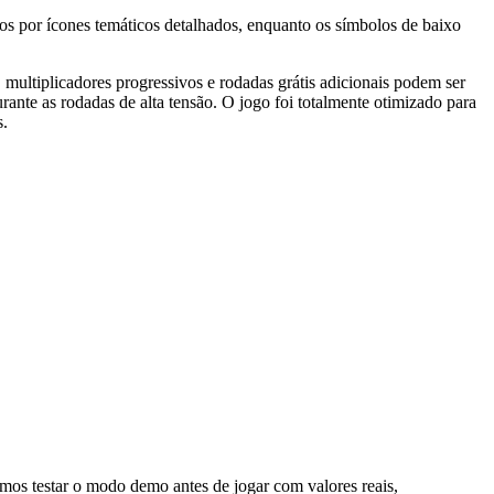
os por ícones temáticos detalhados, enquanto os símbolos de baixo
multiplicadores progressivos e rodadas grátis adicionais podem ser
ante as rodadas de alta tensão. O jogo foi totalmente otimizado para
s.
os testar o modo demo antes de jogar com valores reais,