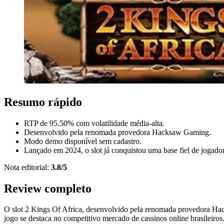
Resumo rápido
RTP de 95.50% com volatilidade média-alta.
Desenvolvido pela renomada provedora Hacksaw Gaming.
Modo demo disponível sem cadastro.
Lançado em 2024, o slot já conquistou uma base fiel de jogador
Nota editorial:
3.8/5
Review completo
O slot 2 Kings Of Africa, desenvolvido pela renomada provedora Hac
jogo se destaca no competitivo mercado de cassinos online brasileiros