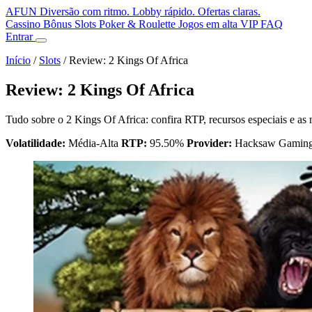
AFUN
Diversão com ritmo. Lobby rápido. Ofertas claras.
Cassino
Bônus
Slots
Poker & Roulette
Jogos em alta
VIP
FAQ
Entrar
Início
/
Slots
/
Review: 2 Kings Of Africa
Review: 2 Kings Of Africa
Tudo sobre o 2 Kings Of Africa: confira RTP, recursos especiais e as 
Volatilidade:
Média-Alta
RTP:
95.50%
Provider:
Hacksaw Gamin