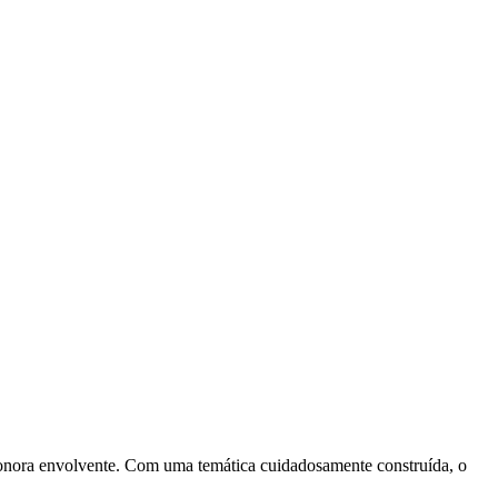
sonora envolvente. Com uma temática cuidadosamente construída, o