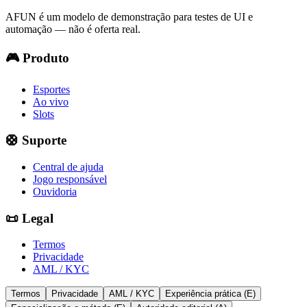
AFUN é um modelo de demonstração para testes de UI e
automação — não é oferta real.
🎮
Produto
Esportes
Ao vivo
Slots
🛟
Suporte
Central de ajuda
Jogo responsável
Ouvidoria
📜
Legal
Termos
Privacidade
AML / KYC
Termos
Privacidade
AML / KYC
Experiência prática (E)