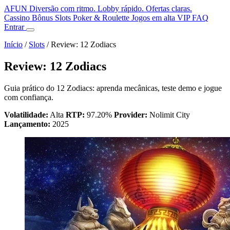
AFUN
Diversão com ritmo. Lobby rápido. Ofertas claras.
Cassino
Bônus
Slots
Poker & Roulette
Jogos em alta
VIP
FAQ
Entrar
Início
/
Slots
/
Review: 12 Zodiacs
Review: 12 Zodiacs
Guia prático do 12 Zodiacs: aprenda mecânicas, teste demo e jogue
com confiança.
Volatilidade:
Alta
RTP:
97.20%
Provider:
Nolimit City
Lançamento:
2025