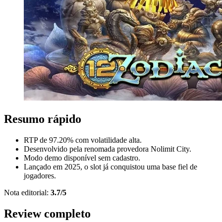
Resumo rápido
RTP de 97.20% com volatilidade alta.
Desenvolvido pela renomada provedora Nolimit City.
Modo demo disponível sem cadastro.
Lançado em 2025, o slot já conquistou uma base fiel de
jogadores.
Nota editorial:
3.7/5
Review completo