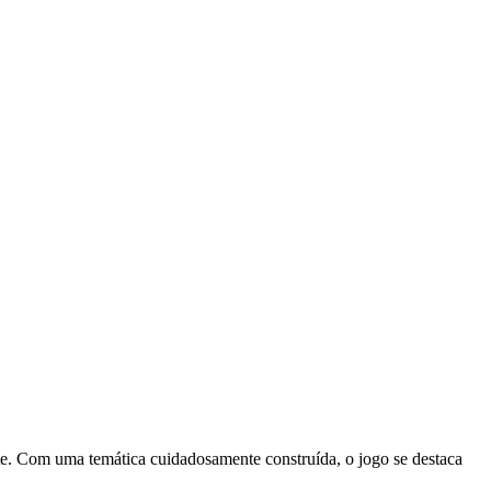
te. Com uma temática cuidadosamente construída, o jogo se destaca