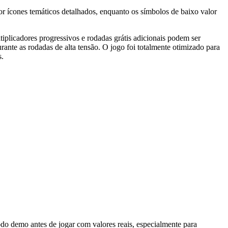
r ícones temáticos detalhados, enquanto os símbolos de baixo valor
plicadores progressivos e rodadas grátis adicionais podem ser
ante as rodadas de alta tensão. O jogo foi totalmente otimizado para
s.
o demo antes de jogar com valores reais, especialmente para