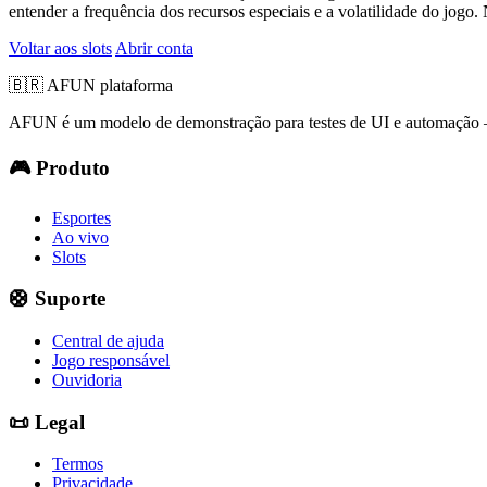
entender a frequência dos recursos especiais e a volatilidade do jogo
Voltar aos slots
Abrir conta
🇧🇷 AFUN plataforma
AFUN é um modelo de demonstração para testes de UI e automação —
🎮
Produto
Esportes
Ao vivo
Slots
🛟
Suporte
Central de ajuda
Jogo responsável
Ouvidoria
📜
Legal
Termos
Privacidade