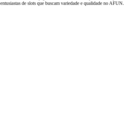
ra entusiastas de slots que buscam variedade e qualidade no AFUN.