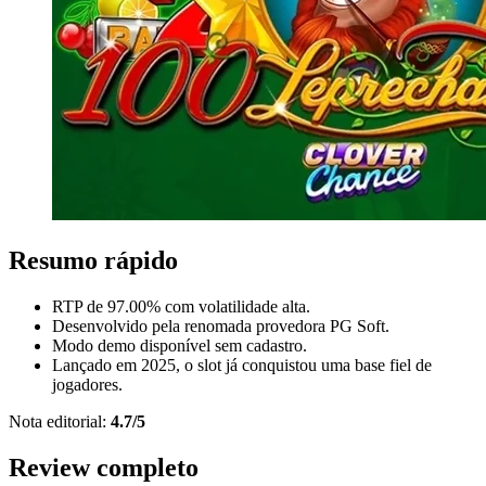
Resumo rápido
RTP de 97.00% com volatilidade alta.
Desenvolvido pela renomada provedora PG Soft.
Modo demo disponível sem cadastro.
Lançado em 2025, o slot já conquistou uma base fiel de
jogadores.
Nota editorial:
4.7/5
Review completo