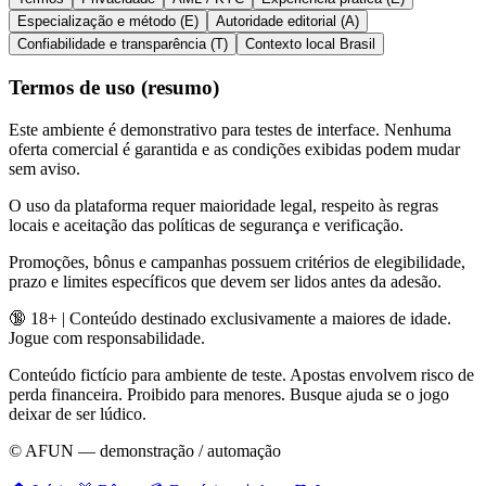
Especialização e método (E)
Autoridade editorial (A)
Confiabilidade e transparência (T)
Contexto local Brasil
Termos de uso (resumo)
Este ambiente é demonstrativo para testes de interface. Nenhuma
oferta comercial é garantida e as condições exibidas podem mudar
sem aviso.
O uso da plataforma requer maioridade legal, respeito às regras
locais e aceitação das políticas de segurança e verificação.
Promoções, bônus e campanhas possuem critérios de elegibilidade,
prazo e limites específicos que devem ser lidos antes da adesão.
🔞 18+ | Conteúdo destinado exclusivamente a maiores de idade.
Jogue com responsabilidade.
Conteúdo fictício para ambiente de teste. Apostas envolvem risco de
perda financeira. Proibido para menores. Busque ajuda se o jogo
deixar de ser lúdico.
© AFUN — demonstração / automação