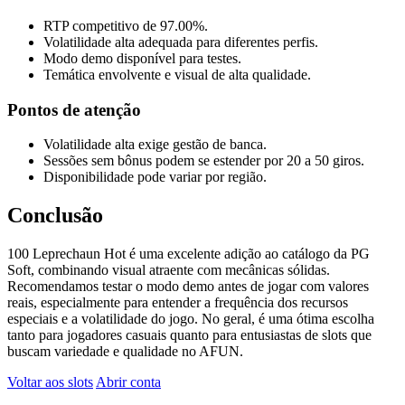
RTP competitivo de 97.00%.
Volatilidade alta adequada para diferentes perfis.
Modo demo disponível para testes.
Temática envolvente e visual de alta qualidade.
Pontos de atenção
Volatilidade alta exige gestão de banca.
Sessões sem bônus podem se estender por 20 a 50 giros.
Disponibilidade pode variar por região.
Conclusão
100 Leprechaun Hot é uma excelente adição ao catálogo da PG
Soft, combinando visual atraente com mecânicas sólidas.
Recomendamos testar o modo demo antes de jogar com valores
reais, especialmente para entender a frequência dos recursos
especiais e a volatilidade do jogo. No geral, é uma ótima escolha
tanto para jogadores casuais quanto para entusiastas de slots que
buscam variedade e qualidade no AFUN.
Voltar aos slots
Abrir conta