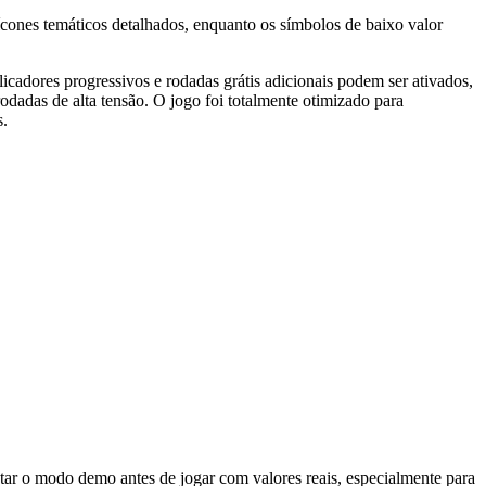
cones temáticos detalhados, enquanto os símbolos de baixo valor
cadores progressivos e rodadas grátis adicionais podem ser ativados,
odadas de alta tensão. O jogo foi totalmente otimizado para
s.
r o modo demo antes de jogar com valores reais, especialmente para