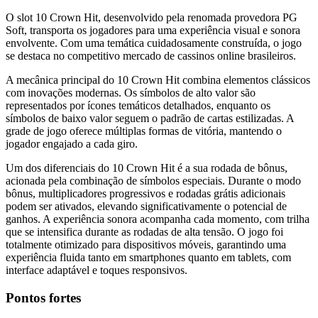
O slot 10 Crown Hit, desenvolvido pela renomada provedora PG
Soft, transporta os jogadores para uma experiência visual e sonora
envolvente. Com uma temática cuidadosamente construída, o jogo
se destaca no competitivo mercado de cassinos online brasileiros.
A mecânica principal do 10 Crown Hit combina elementos clássicos
com inovações modernas. Os símbolos de alto valor são
representados por ícones temáticos detalhados, enquanto os
símbolos de baixo valor seguem o padrão de cartas estilizadas. A
grade de jogo oferece múltiplas formas de vitória, mantendo o
jogador engajado a cada giro.
Um dos diferenciais do 10 Crown Hit é a sua rodada de bônus,
acionada pela combinação de símbolos especiais. Durante o modo
bônus, multiplicadores progressivos e rodadas grátis adicionais
podem ser ativados, elevando significativamente o potencial de
ganhos. A experiência sonora acompanha cada momento, com trilha
que se intensifica durante as rodadas de alta tensão. O jogo foi
totalmente otimizado para dispositivos móveis, garantindo uma
experiência fluida tanto em smartphones quanto em tablets, com
interface adaptável e toques responsivos.
Pontos fortes