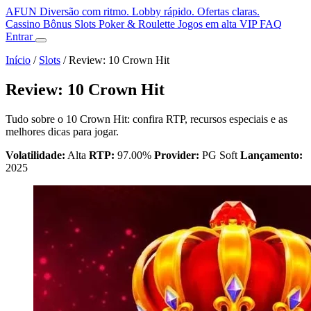
AFUN
Diversão com ritmo. Lobby rápido. Ofertas claras.
Cassino
Bônus
Slots
Poker & Roulette
Jogos em alta
VIP
FAQ
Entrar
Início
/
Slots
/
Review: 10 Crown Hit
Review: 10 Crown Hit
Tudo sobre o 10 Crown Hit: confira RTP, recursos especiais e as
melhores dicas para jogar.
Volatilidade:
Alta
RTP:
97.00%
Provider:
PG Soft
Lançamento:
2025