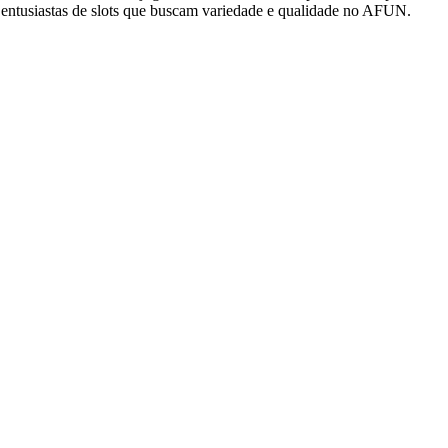
ra entusiastas de slots que buscam variedade e qualidade no AFUN.