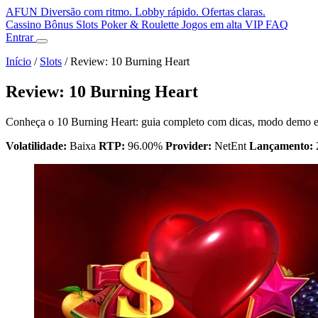
AFUN
Diversão com ritmo. Lobby rápido. Ofertas claras.
Cassino
Bônus
Slots
Poker & Roulette
Jogos em alta
VIP
FAQ
Entrar
Início
/
Slots
/
Review: 10 Burning Heart
Review: 10 Burning Heart
Conheça o 10 Burning Heart: guia completo com dicas, modo demo e a
Volatilidade:
Baixa
RTP:
96.00%
Provider:
NetEnt
Lançamento: