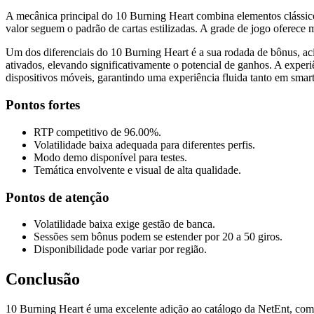
A mecânica principal do 10 Burning Heart combina elementos clássico
valor seguem o padrão de cartas estilizadas. A grade de jogo oferece 
Um dos diferenciais do 10 Burning Heart é a sua rodada de bônus, ac
ativados, elevando significativamente o potencial de ganhos. A experi
dispositivos móveis, garantindo uma experiência fluida tanto em smar
Pontos fortes
RTP competitivo de 96.00%.
Volatilidade baixa adequada para diferentes perfis.
Modo demo disponível para testes.
Temática envolvente e visual de alta qualidade.
Pontos de atenção
Volatilidade baixa exige gestão de banca.
Sessões sem bônus podem se estender por 20 a 50 giros.
Disponibilidade pode variar por região.
Conclusão
10 Burning Heart é uma excelente adição ao catálogo da NetEnt, com