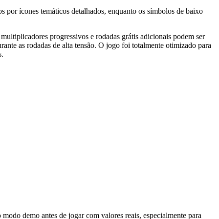
s por ícones temáticos detalhados, enquanto os símbolos de baixo
ultiplicadores progressivos e rodadas grátis adicionais podem ser
ante as rodadas de alta tensão. O jogo foi totalmente otimizado para
s.
 modo demo antes de jogar com valores reais, especialmente para