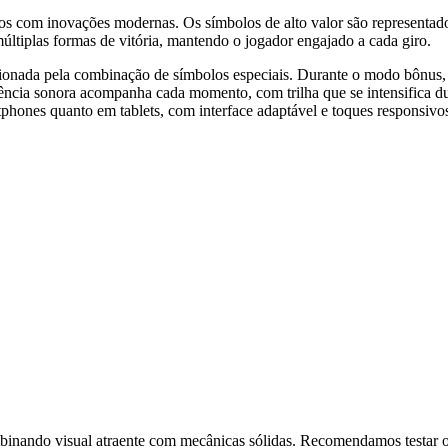
s com inovações modernas. Os símbolos de alto valor são representado
múltiplas formas de vitória, mantendo o jogador engajado a cada giro.
ionada pela combinação de símbolos especiais. Durante o modo bônus, m
ência sonora acompanha cada momento, com trilha que se intensifica dur
tphones quanto em tablets, com interface adaptável e toques responsivo
binando visual atraente com mecânicas sólidas. Recomendamos testar o