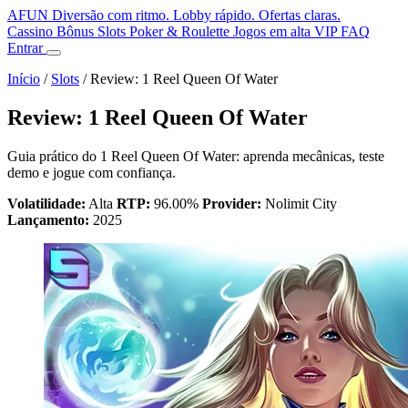
AFUN
Diversão com ritmo. Lobby rápido. Ofertas claras.
Cassino
Bônus
Slots
Poker & Roulette
Jogos em alta
VIP
FAQ
Entrar
Início
/
Slots
/
Review: 1 Reel Queen Of Water
Review: 1 Reel Queen Of Water
Guia prático do 1 Reel Queen Of Water: aprenda mecânicas, teste
demo e jogue com confiança.
Volatilidade:
Alta
RTP:
96.00%
Provider:
Nolimit City
Lançamento:
2025