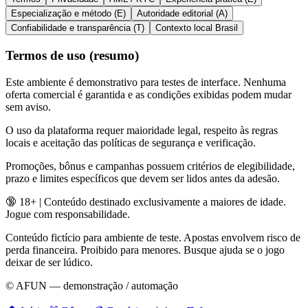
Especialização e método (E)
Autoridade editorial (A)
Confiabilidade e transparência (T)
Contexto local Brasil
Termos de uso (resumo)
Este ambiente é demonstrativo para testes de interface. Nenhuma
oferta comercial é garantida e as condições exibidas podem mudar
sem aviso.
O uso da plataforma requer maioridade legal, respeito às regras
locais e aceitação das políticas de segurança e verificação.
Promoções, bônus e campanhas possuem critérios de elegibilidade,
prazo e limites específicos que devem ser lidos antes da adesão.
🔞 18+ | Conteúdo destinado exclusivamente a maiores de idade.
Jogue com responsabilidade.
Conteúdo fictício para ambiente de teste. Apostas envolvem risco de
perda financeira. Proibido para menores. Busque ajuda se o jogo
deixar de ser lúdico.
© AFUN — demonstração / automação