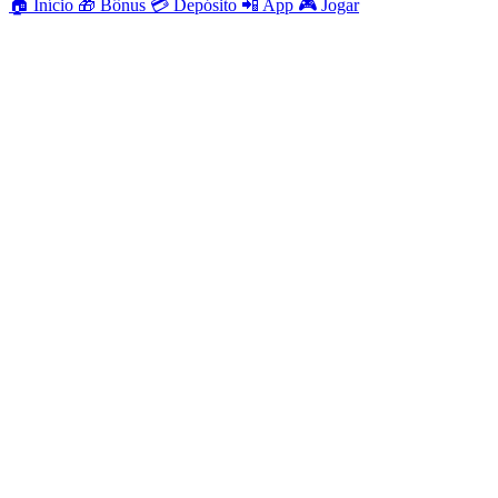
🏠
Início
🎁
Bônus
💳
Depósito
📲
App
🎮
Jogar